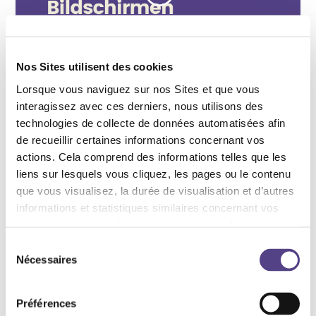
Nos Sites utilisent des cookies
Lorsque vous naviguez sur nos Sites et que vous
interagissez avec ces derniers, nous utilisons des
technologies de collecte de données automatisées afin
de recueillir certaines informations concernant vos
actions. Cela comprend des informations telles que les
liens sur lesquels vous cliquez, les pages ou le contenu
que vous visualisez, la durée de visualisation et d’autres
informations et statistiques similaires concernant vos
interactions comme les temps de réponse des contenus,
les erreurs de téléchargement et la durée de visite de
Sélection
certaines pages, le type de navigateur utilisé ou le lieu de
Nécessaires
du
connexion. Ces informations sont saisies au moyen de
consentement
technologies automatisées comme les cookies ou par le
Préférences
biais de services de suivi externes.