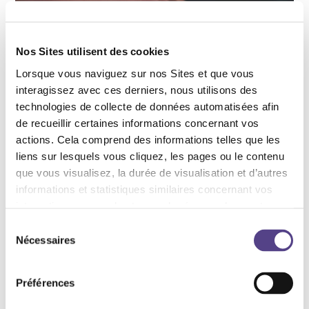
Nos Sites utilisent des cookies
Lorsque vous naviguez sur nos Sites et que vous
interagissez avec ces derniers, nous utilisons des
technologies de collecte de données automatisées afin
de recueillir certaines informations concernant vos
actions. Cela comprend des informations telles que les
Campagne
liens sur lesquels vous cliquez, les pages ou le contenu
Une aide existe : une campagne Action
Innocence et DIS NO s’adresse aux
que vous visualisez, la durée de visualisation et d’autres
personnes qui consomment des images
informations et statistiques similaires concernant vos
pédopornographiques
interactions comme les temps de réponse des contenus,
les erreurs de téléchargement et la durée de visite de
Sélection
certaines pages, le type de navigateur utilisé ou le lieu de
Nécessaires
du
connexion. Ces informations sont saisies au moyen de
consentement
technologies automatisées comme les cookies ou par le
Préférences
biais de services de suivi externes.