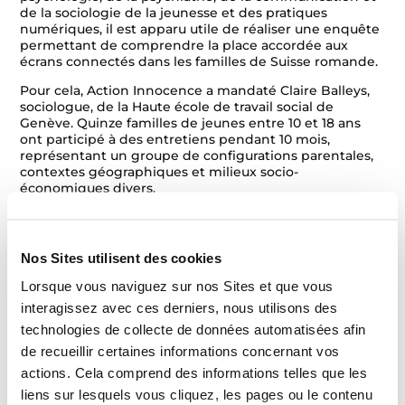
de la sociologie de la jeunesse et des pratiques
numériques, il est apparu utile de réaliser une enquête
permettant de comprendre la place accordée aux
écrans connectés dans les familles de Suisse romande.
Pour cela, Action Innocence a mandaté Claire Balleys,
sociologue, de la Haute école de travail social de
Genève. Quinze familles de jeunes entre 10 et 18 ans
ont participé à des entretiens pendant 10 mois,
représentant un groupe de configurations parentales,
contextes géographiques et milieux socio-
économiques divers.
Les principaux résultats que l’enquête ont mis en
évidence de nombreux paradoxes, plus ou moins
accentués selon les familles :
Nos Sites utilisent des cookies
Les écrans sont considérés comme nuisibles par les
Lorsque vous naviguez sur nos Sites et que vous
parents, sources de tensions dans leurs relations
interagissez avec ces derniers, nous utilisons des
parentales et conjugales. Ils présentent également
technologies de collecte de données automatisées afin
un danger pour les enfants en termes de santé
de recueillir certaines informations concernant vos
physique et mentale, de pratiques à risque et de
actions. Cela comprend des informations telles que les
contenus inadaptés. Pourtant, ce sont les parents qui
liens sur lesquels vous cliquez, les pages ou le contenu